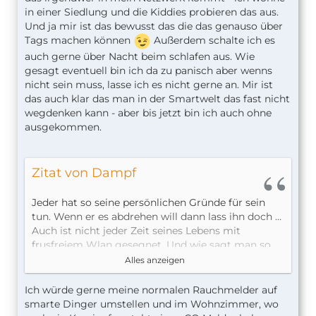
in einer Siedlung und die Kiddies probieren das aus.
Und ja mir ist das bewusst das die das genauso über
Tags machen können
Außerdem schalte ich es
auch gerne über Nacht beim schlafen aus. Wie
gesagt eventuell bin ich da zu panisch aber wenns
nicht sein muss, lasse ich es nicht gerne an. Mir ist
das auch klar das man in der Smartwelt das fast nicht
wegdenken kann - aber bis jetzt bin ich auch ohne
ausgekommen.
Zitat von Dampf
Jeder hat so seine persönlichen Gründe für sein
tun. Wenn er es abdrehen will dann lass ihn doch …
Auch ist nicht jeder Zeit seines Lebens mit
frusfreiem Wlan gesegnet. Und wie sagt man so
schön „das gebrannte Kind scheut das Feuer“.
Alles anzeigen
Und Google würde ich meine smarten Geräte inkl.
der dazugehörigen Daten schon mal gar nicht
Ich würde gerne meine normalen Rauchmelder auf
anvertrauen.
smarte Dinger umstellen und im Wohnzimmer, wo
Ich würde auch auf eine dedizierte Lösung setzten