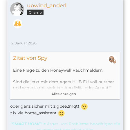
upwind_anderl
Champ
12. Januar 2020
Zitat von Spy
Eine Frage zu den Honeywell Rauchmeldern.
Sind die jetzt mit dem Aqara HUB EU voll nutzbar
und wenn ja mit welcher App (Mija oder Aqara) ?
oder laufen die nur mit dem chinesischen Hub??
Alles anzeigen
oder ev. mit deconz?
oder ganz sicher mit zigbee2mqtt
z.b. via home_assistant
"
SMART HOME
" = Ärger und Probleme bewältigen die
es ohne erst gar nicht gäbe