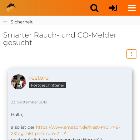
Sicherheit
Smarter Rauch- und CO-Melder
gesucht
restore
Fortgeschrittener
23. September 2019
Hallo,
also ist der
https://www.amazon.de/Nest-Pro…r=8-
2&tag=hktips-forum-21
noch möglich im Homeapp bzw HomeKit