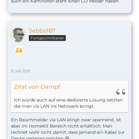
auch ein Kaminofen steht einen CO Melder haben.
die man via LAN ins Netzwerk bringt.
Twister
Einen Rauch- oder CO-Melder kann ich dir nicht
Sebbo187
empfehlen. Aber wenn du was fürs Bad, Keller o.ä.
benötigst wo ein normaler Rauchmelder nicht in
Fortgeschrittener
Frage kommt würde ich den Hitzemelder von
frient empfehlen. Am Deconz Gateway gibt er
gleichzeitig noch einen Temperatursensor.
https://www.amazon.de/dp/B08WXT12BN/ref=cm_s
9. Juli 2021
w_r_cp_api_glt_i_9X62BJKKQ095F05ST5R5?
_encoding=UTF8&psc=1
Zitat von Dampf
Ich würde auch auf eine dedizierte Lösung setzten
die man via LAN ins Netzwerk bringt.
Ein Rauchmelder via LAN klingt zwar spannend, ist
aber im HomeKit Bereich nicht erhältlich. Man
rechnet wohl nicht damit, dass jemand ein Kabel zur
Decke verlegen möchte..😄