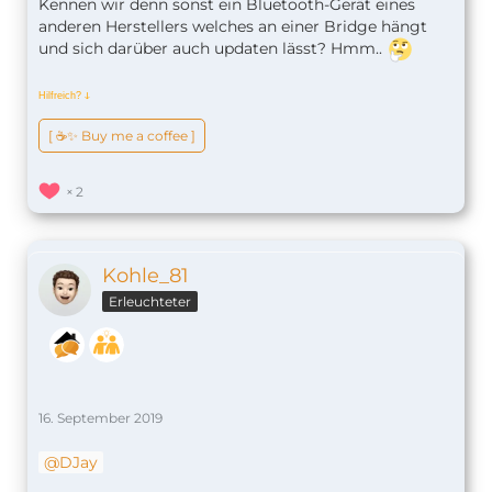
Kennen wir denn sonst ein Bluetooth-Gerät eines
anderen Herstellers welches an einer Bridge hängt
und sich darüber auch updaten lässt? Hmm..
Hilfreich?
ↆ
[ ☕️✨ Buy me a coffee ]
2
Kohle_81
Erleuchteter
16. September 2019
DJay