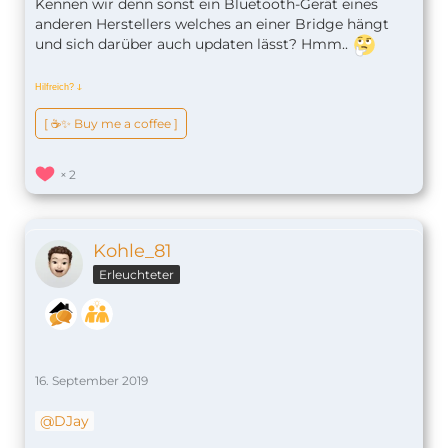
Kennen wir denn sonst ein Bluetooth-Gerät eines
anderen Herstellers welches an einer Bridge hängt
und sich darüber auch updaten lässt? Hmm..
Hilfreich?
ↆ
[ ☕️✨ Buy me a coffee ]
2
Kohle_81
Erleuchteter
16. September 2019
DJay