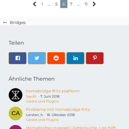
1
…
5
6
7
…
11
Bridges
Teilen
Ähnliche Themen
homebridge-fritz-platform
SeydX
7. Juni 2018
Geräte und Plugins
Probleme mit homebridge-fritz
carsten_h
18. Oktober 2018
Geräte und Plugins
Homebridge stopped | Fehlersuche, Log hilft