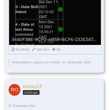
3450F38E-9CF0-4B59-BCF6-DDE3A78E3F80_autoscaled.png
134,99 kB
390×844
315
6 Mal editiert, zuletzt von mlotek. (
14. Dezember 2021
)
RockyGF
Anfänger
21. Dezember 2021