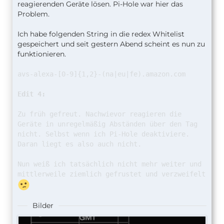
reagierenden Geräte lösen. Pi-Hole war hier das
Problem.
Ich habe folgenden String in die redex Whitelist
gespeichert und seit gestern Abend scheint es nun zu
funktionieren.
avs-alexa-[0-9]{1,2}-(na|eu|fe).amazon.com
Edit 4:
Zu früh gefreut. Nachwievor reagieren die
Geräte in unregelmäßig Abständen über den Tag
nicht. Selbst wenn ich Pi-Hole deaktiviere.
Daran liegt es also auch nicht.
Nun weiß ich tatsächlich nicht mehr weiter und
mittlerweile ziemlich gefrustet und verzweifelt
Bilder