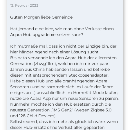
12. Februar 2023
Guten Morgen liebe Gemeinde
Hat jemand eine Idee, wie man ohne Verluste einen
Aqara Hub upgraden/ersetzen kann?
Ich mutmaße mal, dass ich nicht der Einzige bin, der
hier händeringend nach einer Lösung sucht.
Bis dato verwende ich den Aqara Hub der allerersten
Generation (zhwg11lm), welchen ich mir vor paar
Jahren aus China hab senden lassen und betreibe
diesen mit entsprechendem Steckdosenadapter.
Habe diesen Hub und alle dranhängenden Aqara
Sensoren (und da sammelt sich im Laufe der Jahre
einiges an….) ausschließlich im HomeKit Mode laufen,
nutze die Aqara App nur um neue Sensoren zu pairen.
Nunmehr möchte ich den Hub ersetzen durch die
neueste Generation „1MS Gen2“ (wegen Zigbee 3.0
und 128 Child Devices).
Selbstredend, dass ich mehr als glücklich wäre, wenn
dieser Hub-Ersatz ohne Verlust aller gepaarten