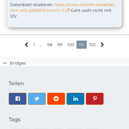
Datenblatt studieren:
https://www.reichelt.de/de/de/…-
ssm-u02-p296972.html?r=1
Geht wohl nicht mit
12V.
1
…
98
99
100
101
102
Bridges
Teilen
Tags