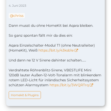
4. Juni 2023
chriss
Dann musst du ohne HomeKit bei Aqara bleiben.
So ganz spontan fällt mir da dies ein:
Aqara Einzelschalter-Modul T1 (ohne Neutralleiter)
(HomeKit), Weiß
https://bit.ly/43ksb1e
Und dann ne 12 V Sirene dahinter schalten……
Verdrahtete Röhrenblitz-Sirene, VBESTLIFE Mini
120dB lauter Außen-12-Volt-Tonalarm mit blinkendem
rotem LED-Licht für inländisches Sicherheitssystem
schützen Alarmsystem
https://bit.ly/3WQRTrq
Homekit & Plugins