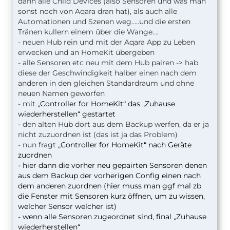
dann alle Child Devices (also Sensoren und was man
sonst noch von Aqara dran hat), als auch alle
Automationen und Szenen weg…..und die ersten
Tränen kullern einem über die Wange….
- neuen Hub rein und mit der Aqara App zu Leben
erwecken und an HomeKit übergeben
- alle Sensoren etc neu mit dem Hub pairen -> hab
diese der Geschwindigkeit halber einen nach dem
anderen in den gleichen Standardraum und ohne
neuen Namen geworfen
- mit
„Controller for HomeKit“ das „Zuhause
wiederherstellen“ gestartet
- den alten Hub dort aus dem Backup werfen, da er ja
nicht zuzuordnen ist (das ist ja das Problem)
- nun fragt
„Controller for HomeKit“ nach Geräte
zuordnen
- hier dann die vorher neu gepairten Sensoren denen
aus dem Backup der vorherigen Config einen nach
dem anderen zuordnen (hier muss man ggf mal zb
die Fenster mit Sensoren kurz öffnen, um zu wissen,
welcher Sensor welcher ist)
- wenn alle Sensoren zugeordnet sind, final „Zuhause
wiederherstellen“