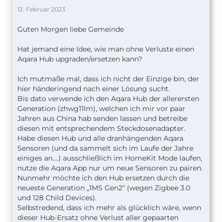
12. Februar 2023
Guten Morgen liebe Gemeinde
Hat jemand eine Idee, wie man ohne Verluste einen
Aqara Hub upgraden/ersetzen kann?
Ich mutmaße mal, dass ich nicht der Einzige bin, der
hier händeringend nach einer Lösung sucht.
Bis dato verwende ich den Aqara Hub der allerersten
Generation (zhwg11lm), welchen ich mir vor paar
Jahren aus China hab senden lassen und betreibe
diesen mit entsprechendem Steckdosenadapter.
Habe diesen Hub und alle dranhängenden Aqara
Sensoren (und da sammelt sich im Laufe der Jahre
einiges an….) ausschließlich im HomeKit Mode laufen,
nutze die Aqara App nur um neue Sensoren zu pairen.
Nunmehr möchte ich den Hub ersetzen durch die
neueste Generation „1MS Gen2“ (wegen Zigbee 3.0
und 128 Child Devices).
Selbstredend, dass ich mehr als glücklich wäre, wenn
dieser Hub-Ersatz ohne Verlust aller gepaarten