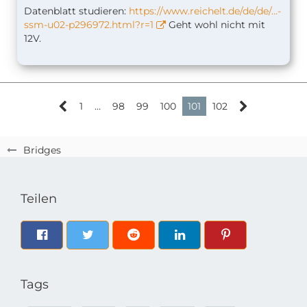
Datenblatt studieren:
https://www.reichelt.de/de/de/…-
ssm-u02-p296972.html?r=1
Geht wohl nicht mit
12V.
1
…
98
99
100
101
102
Bridges
Teilen
Tags