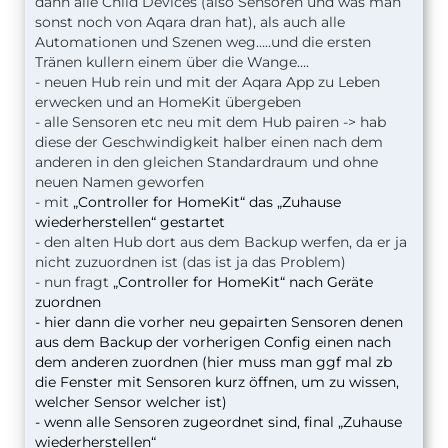
dann alle Child Devices (also Sensoren und was man
sonst noch von Aqara dran hat), als auch alle
Automationen und Szenen weg…..und die ersten
Tränen kullern einem über die Wange….
- neuen Hub rein und mit der Aqara App zu Leben
erwecken und an HomeKit übergeben
- alle Sensoren etc neu mit dem Hub pairen -> hab
diese der Geschwindigkeit halber einen nach dem
anderen in den gleichen Standardraum und ohne
neuen Namen geworfen
- mit
„Controller for HomeKit“ das „Zuhause
wiederherstellen“ gestartet
- den alten Hub dort aus dem Backup werfen, da er ja
nicht zuzuordnen ist (das ist ja das Problem)
- nun fragt
„Controller for HomeKit“ nach Geräte
zuordnen
- hier dann die vorher neu gepairten Sensoren denen
aus dem Backup der vorherigen Config einen nach
dem anderen zuordnen (hier muss man ggf mal zb
die Fenster mit Sensoren kurz öffnen, um zu wissen,
welcher Sensor welcher ist)
- wenn alle Sensoren zugeordnet sind, final „Zuhause
wiederherstellen“