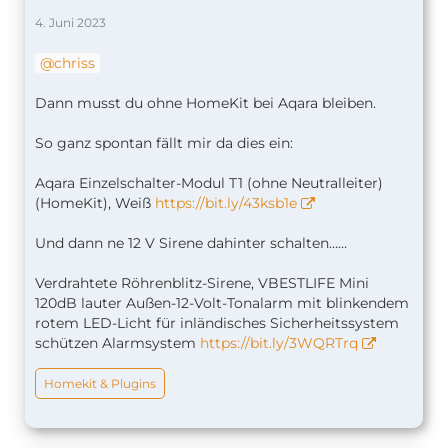
4. Juni 2023
chriss
Dann musst du ohne HomeKit bei Aqara bleiben.
So ganz spontan fällt mir da dies ein:
Aqara Einzelschalter-Modul T1 (ohne Neutralleiter)
(HomeKit), Weiß
https://bit.ly/43ksb1e
Und dann ne 12 V Sirene dahinter schalten……
Verdrahtete Röhrenblitz-Sirene, VBESTLIFE Mini
120dB lauter Außen-12-Volt-Tonalarm mit blinkendem
rotem LED-Licht für inländisches Sicherheitssystem
schützen Alarmsystem
https://bit.ly/3WQRTrq
Homekit & Plugins