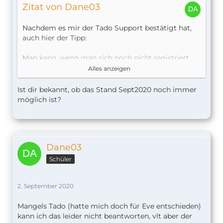
Zitat von Dane03
Nachdem es mir der Tado Support bestätigt hat,
auch hier der Tipp:
Man kann, wenn man sich noch nicht registriert
hat, zB die V3 kaufen, sich auf dieser Registrieren,
Alles anzeigen
dann das Upgrade auf V3+ gegen Einmalzahlung
machen und um auch die neueste Hardware zu
Ist dir bekannt, ob das Stand Sept2020 noch immer
haben, dann auf die V3+ Bridge wechseln.
möglich ist?
Dann hat man die neueste Hardware (was mir
wichtig war) und gleichzeitig die "Vollversion"
ohne Abo.
Dane03
Ich habe dann bald eine V3 Bridge abzugeben,
denn die wird ja nur initial gebraucht.
Schüler
Mit dem Tado44 Rabatt gerade echt ne feine
2. September 2020
Geschichte für den Einstieg.
Mangels Tado (hatte mich doch für Eve entschieden)
So brauche ich dann nur die Aquara
kann ich das leider nicht beantworten, vlt aber der
Fenstersensoren in Homekit bringen und die