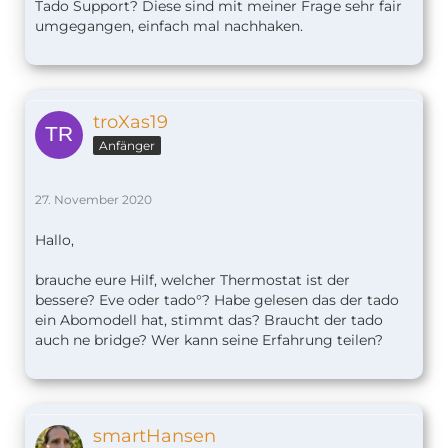
Tado Support? Diese sind mit meiner Frage sehr fair
Automation dafür bauen und beim Rest die wohl
umgegangen, einfach mal nachhaken.
sehr gut funktionierenden TADO Automationen
nutzen.
troXas19
Anfänger
27. November 2020
Hallo,
brauche eure Hilf, welcher Thermostat ist der
bessere? Eve oder tado°? Habe gelesen das der tado
ein Abomodell hat, stimmt das? Braucht der tado
auch ne bridge? Wer kann seine Erfahrung teilen?
smartHansen