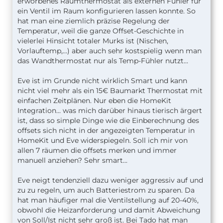
erworbenes Raumthermostat als externen Fühler für
ein Ventil im Raum konfigurieren lassen konnte. So
hat man eine ziemlich präzise Regelung der
Temperatur, weil die ganze Offset-Geschichte in
vielerlei Hinsicht totaler Murks ist (Nischen,
Vorlauftemp,...) aber auch sehr kostspielig wenn man
das Wandthermostat nur als Temp-Fühler nutzt...
Eve ist im Grunde nicht wirklich Smart und kann
nicht viel mehr als ein 15€ Baumarkt Thermostat mit
einfachen Zeitplänen. Nur eben die HomeKit
Integration... was mich darüber hinaus tierisch ärgert
ist, dass so simple Dinge wie die Einberechnung des
offsets sich nicht in der angezeigten Temperatur in
HomeKit und Eve widerspiegeln. Soll ich mir von
allen 7 räumen die offsets merken und immer
manuell anziehen? Sehr smart...
Eve neigt tendenziell dazu weniger aggressiv auf und
zu zu regeln, um auch Batteriestrom zu sparen. Da
hat man häufiger mal die Ventilstellung auf 20-40%,
obwohl die Heizanforderung und damit Abweichung
von Soll/Ist nicht sehr groß ist. Bei Tado hat man