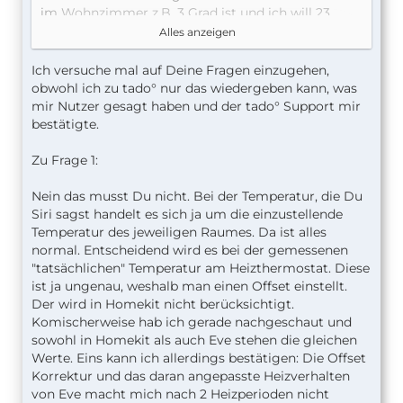
im Wohnzimmer z.B. 3 Grad ist und ich will 23
Grad sagen. Dann muss ich quasi zu Siri sagen:
Alles anzeigen
stelle das Wohnzimmer auf 26 Grad.
ERNSTHAFT???? Das ist ja mega uncool! Also
Ich versuche mal auf Deine Fragen einzugehen,
stimmt das so oder ist es nicht richtig???
obwohl ich zu tado° nur das wiedergeben kann, was
mir Nutzer gesagt haben und der tado° Support mir
Frage zwei: kann ich dann zumindest mein
bestätigte.
EveRoom als Tmperaturgerät hernehmen und mit
den Eve Thermos koppeln? Dann bräuchte man
Zu Frage 1:
den Offset nicht?
Nein das musst Du nicht. Bei der Temperatur, die Du
Siri sagst handelt es sich ja um die einzustellende
Frage drei: bei TADO klappt das alles wunderbar?
Temperatur des jeweiligen Raumes. Da ist alles
Sprich der Offset wird nur intern gerechnet? Also
normal. Entscheidend wird es bei der gemessenen
sowohl am Heizkörper als auch im HomeKit Status
"tatsächlichen" Temperatur am Heizthermostat. Diese
steht der bereinigte Wert?
ist ja ungenau, weshalb man einen Offset einstellt.
Der wird in Homekit nicht berücksichtigt.
Komischerweise hab ich gerade nachgeschaut und
DANKE für Eure Infos!
sowohl in Homekit als auch Eve stehen die gleichen
Werte. Eins kann ich allerdings bestätigen: Die Offset
Korrektur und das daran angepasste Heizverhalten
von Eve macht mich nach 2 Heizperioden nicht