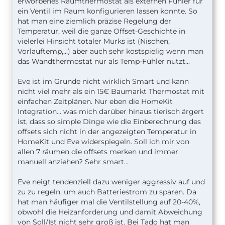
erworbenes Raumthermostat als externen Fühler für
ein Ventil im Raum konfigurieren lassen konnte. So
hat man eine ziemlich präzise Regelung der
Temperatur, weil die ganze Offset-Geschichte in
vielerlei Hinsicht totaler Murks ist (Nischen,
Vorlauftemp,...) aber auch sehr kostspielig wenn man
das Wandthermostat nur als Temp-Fühler nutzt...
Eve ist im Grunde nicht wirklich Smart und kann
nicht viel mehr als ein 15€ Baumarkt Thermostat mit
einfachen Zeitplänen. Nur eben die HomeKit
Integration... was mich darüber hinaus tierisch ärgert
ist, dass so simple Dinge wie die Einberechnung des
offsets sich nicht in der angezeigten Temperatur in
HomeKit und Eve widerspiegeln. Soll ich mir von
allen 7 räumen die offsets merken und immer
manuell anziehen? Sehr smart...
Eve neigt tendenziell dazu weniger aggressiv auf und
zu zu regeln, um auch Batteriestrom zu sparen. Da
hat man häufiger mal die Ventilstellung auf 20-40%,
obwohl die Heizanforderung und damit Abweichung
von Soll/Ist nicht sehr groß ist. Bei Tado hat man