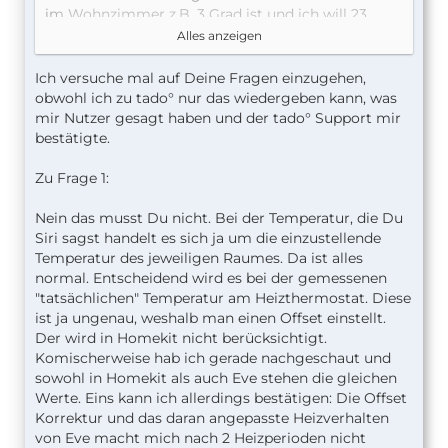
im Wohnzimmer z.B. 3 Grad ist und ich will 23
Grad sagen. Dann muss ich quasi zu Siri sagen:
Alles anzeigen
stelle das Wohnzimmer auf 26 Grad.
ERNSTHAFT???? Das ist ja mega uncool! Also
Ich versuche mal auf Deine Fragen einzugehen,
stimmt das so oder ist es nicht richtig???
obwohl ich zu tado° nur das wiedergeben kann, was
mir Nutzer gesagt haben und der tado° Support mir
Frage zwei: kann ich dann zumindest mein
bestätigte.
EveRoom als Tmperaturgerät hernehmen und mit
den Eve Thermos koppeln? Dann bräuchte man
Zu Frage 1:
den Offset nicht?
Nein das musst Du nicht. Bei der Temperatur, die Du
Siri sagst handelt es sich ja um die einzustellende
Frage drei: bei TADO klappt das alles wunderbar?
Temperatur des jeweiligen Raumes. Da ist alles
Sprich der Offset wird nur intern gerechnet? Also
normal. Entscheidend wird es bei der gemessenen
sowohl am Heizkörper als auch im HomeKit Status
"tatsächlichen" Temperatur am Heizthermostat. Diese
steht der bereinigte Wert?
ist ja ungenau, weshalb man einen Offset einstellt.
Der wird in Homekit nicht berücksichtigt.
Komischerweise hab ich gerade nachgeschaut und
DANKE für Eure Infos!
sowohl in Homekit als auch Eve stehen die gleichen
Werte. Eins kann ich allerdings bestätigen: Die Offset
Korrektur und das daran angepasste Heizverhalten
von Eve macht mich nach 2 Heizperioden nicht