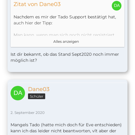
Zitat von Dane03
Nachdem es mir der Tado Support bestätigt hat,
auch hier der Tipp:
Man kann, wenn man sich noch nicht registriert
hat, zB die V3 kaufen, sich auf dieser Registrieren,
Alles anzeigen
dann das Upgrade auf V3+ gegen Einmalzahlung
machen und um auch die neueste Hardware zu
Ist dir bekannt, ob das Stand Sept2020 noch immer
haben, dann auf die V3+ Bridge wechseln.
möglich ist?
Dann hat man die neueste Hardware (was mir
wichtig war) und gleichzeitig die "Vollversion"
ohne Abo.
Dane03
Ich habe dann bald eine V3 Bridge abzugeben,
denn die wird ja nur initial gebraucht.
Schüler
Mit dem Tado44 Rabatt gerade echt ne feine
2. September 2020
Geschichte für den Einstieg.
Mangels Tado (hatte mich doch für Eve entschieden)
So brauche ich dann nur die Aquara
kann ich das leider nicht beantworten, vlt aber der
Fenstersensoren in Homekit bringen und die