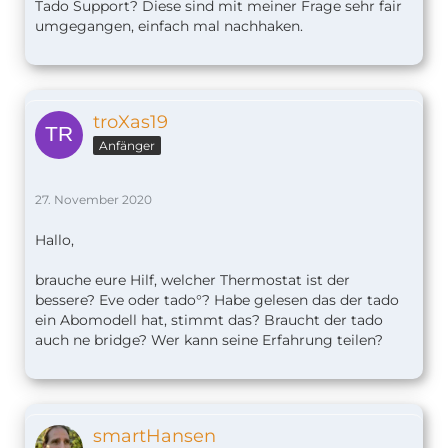
Tado Support? Diese sind mit meiner Frage sehr fair
Automation dafür bauen und beim Rest die wohl
umgegangen, einfach mal nachhaken.
sehr gut funktionierenden TADO Automationen
nutzen.
troXas19
Anfänger
27. November 2020
Hallo,
brauche eure Hilf, welcher Thermostat ist der
bessere? Eve oder tado°? Habe gelesen das der tado
ein Abomodell hat, stimmt das? Braucht der tado
auch ne bridge? Wer kann seine Erfahrung teilen?
smartHansen