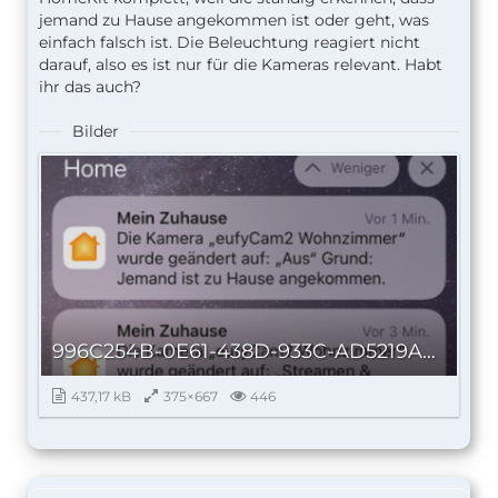
jemand zu Hause angekommen ist oder geht, was
einfach falsch ist. Die Beleuchtung reagiert nicht
darauf, also es ist nur für die Kameras relevant. Habt
ihr das auch?
Bilder
996C254B-0E61-438D-933C-AD5219A682A7_autoscaled.png
437,17 kB
375×667
446