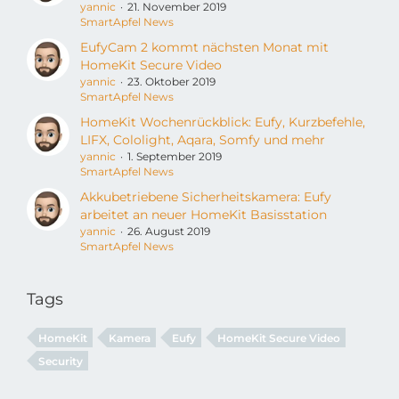
yannic
21. November 2019
SmartApfel News
EufyCam 2 kommt nächsten Monat mit
HomeKit Secure Video
yannic
23. Oktober 2019
SmartApfel News
HomeKit Wochenrückblick: Eufy, Kurzbefehle,
LIFX, Cololight, Aqara, Somfy und mehr
yannic
1. September 2019
SmartApfel News
Akkubetriebene Sicherheitskamera: Eufy
arbeitet an neuer HomeKit Basisstation
yannic
26. August 2019
SmartApfel News
Tags
HomeKit
Kamera
Eufy
HomeKit Secure Video
Security