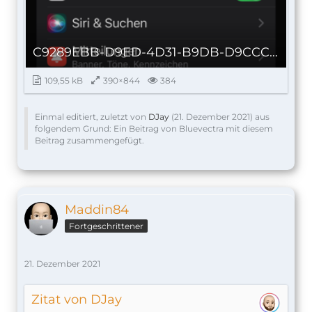
C9289EBB-D9ED-4D31-B9DB-D9CCCB50AB98_autoscaled.png
109,55 kB
390×844
384
Einmal editiert, zuletzt von
DJay
(
21. Dezember 2021
) aus
folgendem Grund: Ein Beitrag von Bluevectra mit diesem
Beitrag zusammengefügt.
Maddin84
Fortgeschrittener
21. Dezember 2021
Zitat von DJay