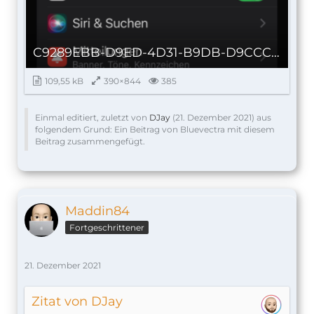
C9289EBB-D9ED-4D31-B9DB-D9CCCB50AB98_autoscaled.png
109,55 kB
390×844
385
Einmal editiert, zuletzt von
DJay
(
21. Dezember 2021
) aus
folgendem Grund: Ein Beitrag von Bluevectra mit diesem
Beitrag zusammengefügt.
Maddin84
Fortgeschrittener
21. Dezember 2021
Zitat von DJay