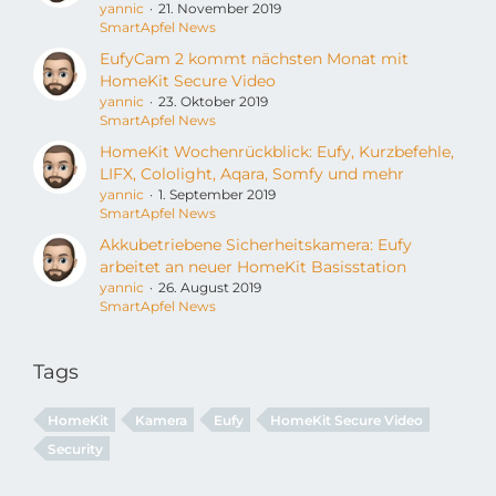
yannic
21. November 2019
SmartApfel News
EufyCam 2 kommt nächsten Monat mit
HomeKit Secure Video
yannic
23. Oktober 2019
SmartApfel News
HomeKit Wochenrückblick: Eufy, Kurzbefehle,
LIFX, Cololight, Aqara, Somfy und mehr
yannic
1. September 2019
SmartApfel News
Akkubetriebene Sicherheitskamera: Eufy
arbeitet an neuer HomeKit Basisstation
yannic
26. August 2019
SmartApfel News
Tags
HomeKit
Kamera
Eufy
HomeKit Secure Video
Security