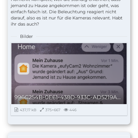
jemand zu Hause angekommen ist oder geht, was
einfach falsch ist. Die Beleuchtung reagiert nicht
darauf, also es ist nur für die Kameras relevant. Habt
ihr das auch?
Bilder
996C254B-0E61-438D-933C-AD5219A682A7_autoscaled.png
437,17 kB
375×667
446