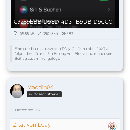
C9289EBB-D9ED-4D31-B9DB-D9CCCB50AB98_autoscaled.png
109,55 kB
390×844
383
Einmal editiert, zuletzt von
DJay
(
21. Dezember 2021
) aus
folgendem Grund: Ein Beitrag von Bluevectra mit diesem
Beitrag zusammengefügt.
Maddin84
Fortgeschrittener
21. Dezember 2021
Zitat von DJay