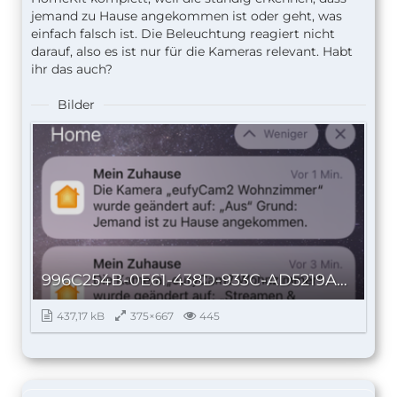
jemand zu Hause angekommen ist oder geht, was
einfach falsch ist. Die Beleuchtung reagiert nicht
darauf, also es ist nur für die Kameras relevant. Habt
ihr das auch?
Bilder
996C254B-0E61-438D-933C-AD5219A682A7_autoscaled.png
437,17 kB
375×667
445