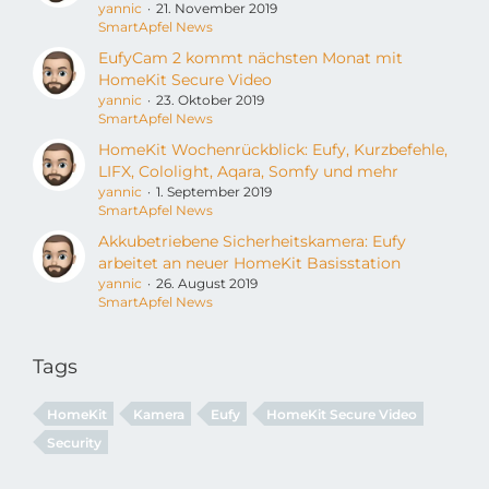
yannic
21. November 2019
SmartApfel News
EufyCam 2 kommt nächsten Monat mit
HomeKit Secure Video
yannic
23. Oktober 2019
SmartApfel News
HomeKit Wochenrückblick: Eufy, Kurzbefehle,
LIFX, Cololight, Aqara, Somfy und mehr
yannic
1. September 2019
SmartApfel News
Akkubetriebene Sicherheitskamera: Eufy
arbeitet an neuer HomeKit Basisstation
yannic
26. August 2019
SmartApfel News
Tags
HomeKit
Kamera
Eufy
HomeKit Secure Video
Security