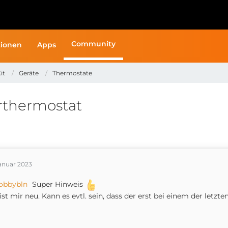
Community
ionen
Apps
it
Geräte
Thermostate
rthermostat
Januar 2023
obbybln
Super Hinweis
ist mir neu. Kann es evtl. sein, dass der erst bei einem der letz