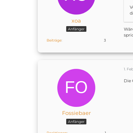
V
d
xoa
Wäre
Anfänger
spri
Beiträge
3
1. Fe
Die 
Fossiebaer
Anfänger
Reaktionen
1