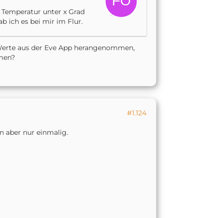
Temperatur unter x Grad
 ich es bei mir im Flur.
 Werte aus der Eve App herangenommen,
mmen?
#1.124
 aber nur einmalig.