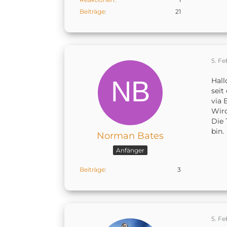
Beiträge
21
5. Fe
Hall
seit
via 
Wir
Die 
bin.
Norman Bates
Anfänger
Beiträge
3
5. Fe