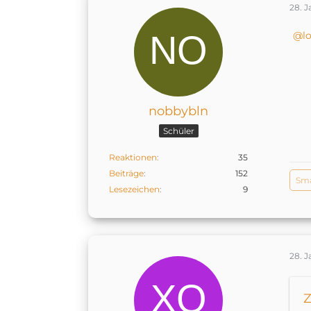
28. 
l
nobbybln
Schüler
Reaktionen
35
Beiträge
152
Sma
Lesezeichen
9
28. 
Z