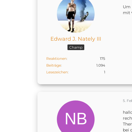
Um h
mit
Edward J. Nately III
Champ
Reaktionen
175
Beiträge
1.094
Lesezeichen
1
5. Fe
hallo
rech
Ther
bei 