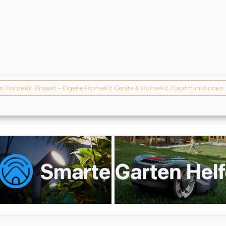
n HomeKit Projekt – Eigene HomeKit Geräte & HomeKit Zusatzfunktionen