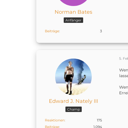
Norman Bates
Anfänger
Beiträge
3
5. Fe
Wenn
lass
Wenn
Erre
Edward J. Nately III
Champ
Reaktionen
175
Beiträge
1.094