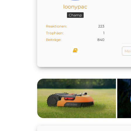
loonypac
Champ
Reaktionen
223
Trophäen
1
Beiträge
840
Mei