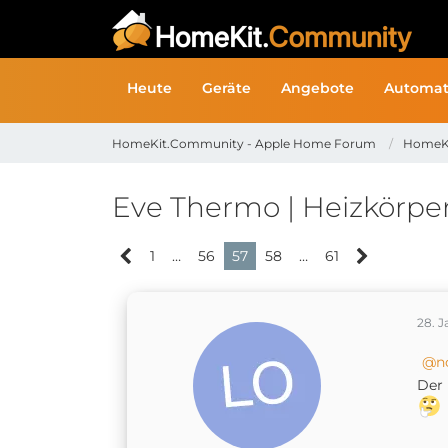
Heute
Geräte
Angebote
Automat
HomeKit.Community - Apple Home Forum
HomeK
Eve Thermo | Heizkörpe
1
…
56
57
58
…
61
28. 
n
Der 