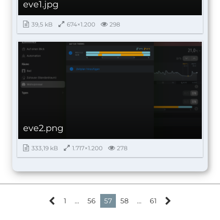
eve1.jpg
39,5 kB
674×1.200
298
eve2.png
333,19 kB
1.717×1.200
278
1
…
56
57
58
…
61