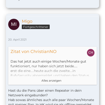
Migo
Fortgeschrittener
20. April 2021
Zitat von ChristianNO
Das hat jetzt auch einige Wochen/Monate gut
funktioniert, nur haben sich jetzt beide.....
erst die eine.....heute auch die zweite....in
EufySecurity abgemeldet und haben den Status
offline.
Alles anzeigen
In Homekit ist weiterhin alles OK.
Hast du die Pans über einen Repeater in dein
Netzwerk eingebunden?
Weiss jemand Rat?
Hab sowas ähnliches auch alle paar Wochen/Monate
mit meiner Pan. In HK wird sie als offline gemeldet,