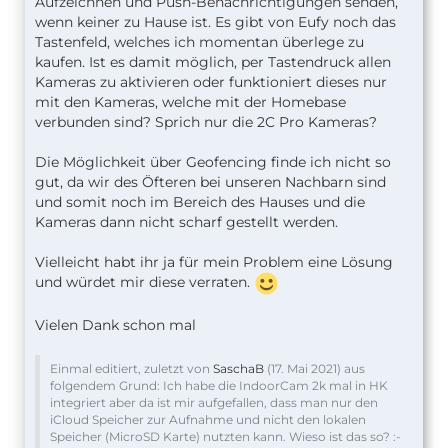
Aufzeichnen und Push-Benachrichtigungen senden,
wenn keiner zu Hause ist. Es gibt von Eufy noch das
Tastenfeld, welches ich momentan überlege zu
kaufen. Ist es damit möglich, per Tastendruck allen
Kameras zu aktivieren oder funktioniert dieses nur
mit den Kameras, welche mit der Homebase
verbunden sind? Sprich nur die 2C Pro Kameras?
Die Möglichkeit über Geofencing finde ich nicht so
gut, da wir des Öfteren bei unseren Nachbarn sind
und somit noch im Bereich des Hauses und die
Kameras dann nicht scharf gestellt werden.
Vielleicht habt ihr ja für mein Problem eine Lösung
und würdet mir diese verraten.
Vielen Dank schon mal
Einmal editiert, zuletzt von
SaschaB
(
17. Mai 2021
) aus
folgendem Grund: Ich habe die IndoorCam 2k mal in HK
integriert aber da ist mir aufgefallen, dass man nur den
iCloud Speicher zur Aufnahme und nicht den lokalen
Speicher (MicroSD Karte) nutzten kann. Wieso ist das so? :-