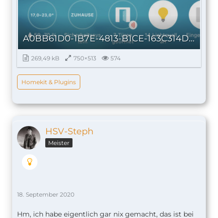
A0BB61D0-1B7E-4813-B1CE-163C314D142B.jpeg
269,49 kB
750×513
574
Homekit & Plugins
HSV-Steph
Meister
18. September 2020
Hm, ich habe eigentlich gar nix gemacht, das ist bei