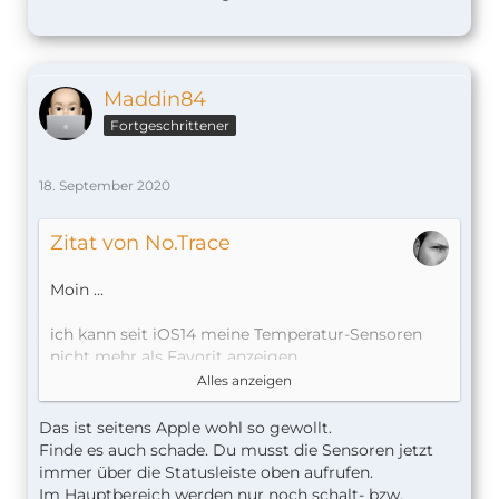
Maddin84
Fortgeschrittener
18. September 2020
Zitat von No.Trace
Moin ...
ich kann seit iOS14 meine Temperatur-Sensoren
nicht mehr als Favorit anzeigen.
seltsam ...
Alles anzeigen
CU Kai
Das ist seitens Apple wohl so gewollt.
Finde es auch schade. Du musst die Sensoren jetzt
immer über die Statusleiste oben aufrufen.
Im Hauptbereich werden nur noch schalt- bzw.