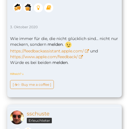
3. Oktober 2020
Wie immer für die, die nicht glücklich sind... nicht nur
meckern, sondern
melden
.
https://feedbackassistant.apple.com/
und
https://www.apple.com/feedback/
Würde es bei beiden
melden
.
Hilfreich?
ↆ
[ ☕️✨ Buy me a coffee ]
sschuste
Erleuchteter