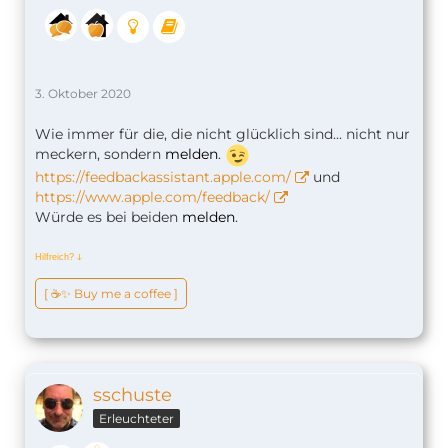
3. Oktober 2020
Wie immer für die, die nicht glücklich sind... nicht nur
meckern, sondern
melden
.
https://feedbackassistant.apple.com/
und
https://www.apple.com/feedback/
Würde es bei beiden
melden
.
Hilfreich?
ↆ
[ ☕️✨ Buy me a coffee ]
sschuste
Erleuchteter