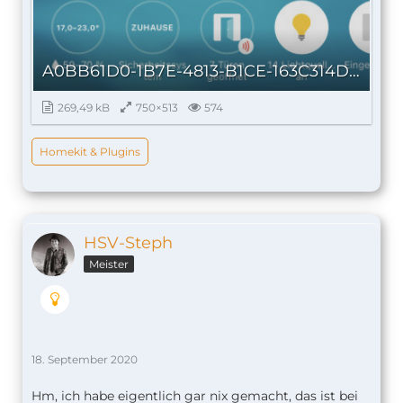
A0BB61D0-1B7E-4813-B1CE-163C314D142B.jpeg
269,49 kB
750×513
574
Homekit & Plugins
HSV-Steph
Meister
18. September 2020
Hm, ich habe eigentlich gar nix gemacht, das ist bei