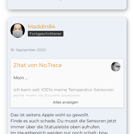
Maddin84
Fortgeschrittener
18. September 2020
Zitat von No.Trace
Moin ...
ich kann seit iOS14 meine Temperatur-Sensoren
nicht mehr als Favorit anzeigen.
seltsam ...
Alles anzeigen
CU Kai
Das ist seitens Apple wohl so gewollt.
Finde es auch schade. Du musst die Sensoren jetzt
immer über die Statusleiste oben aufrufen.
Im Hauptbereich werden nur noch schalt- bzw.