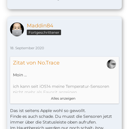
Maddin84
Fortgeschrittener
18. September 2020
Zitat von No.Trace
Moin ...
ich kann seit iOS14 meine Temperatur-Sensoren
nicht mehr als Favorit anzeigen.
seltsam ...
Alles anzeigen
CU Kai
Das ist seitens Apple wohl so gewollt.
Finde es auch schade. Du musst die Sensoren jetzt
immer über die Statusleiste oben aufrufen.
Im Hauptbereich werden nur noch schalt- bzw.