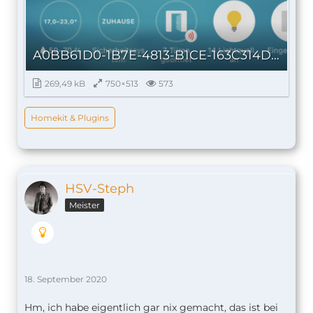
A0BB61D0-1B7E-4813-B1CE-163C314D142B.jpeg
269,49 kB
750×513
573
Homekit & Plugins
HSV-Steph
Meister
18. September 2020
Hm, ich habe eigentlich gar nix gemacht, das ist bei