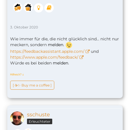
3. Oktober 2020
Wie immer für die, die nicht glücklich sind... nicht nur
meckern, sondern
melden
.
https://feedbackassistant.apple.com/
und
https://www.apple.com/feedback/
Würde es bei beiden
melden
.
Hilfreich?
ↆ
[ ☕️✨ Buy me a coffee ]
sschuste
Erleuchteter