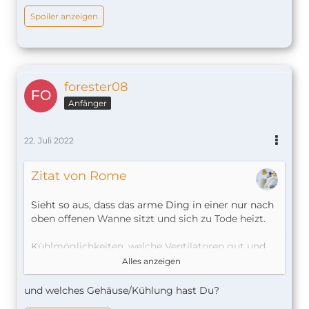
Spoiler anzeigen
forester08
Anfänger
22. Juli 2022
Zitat von Rome
Sieht so aus, dass das arme Ding in einer nur nach
oben offenen Wanne sitzt und sich zu Tode heizt.
Kühlmöglichkeiten, welche Ventilatoren gut und
leise sind wurde hier im Forum mMn an vielen
Alles anzeigen
Stellen schon öfters diskutiert.
und welches Gehäuse/Kühlung hast Du?
Mein RasPi kommt auch bei jetzigen