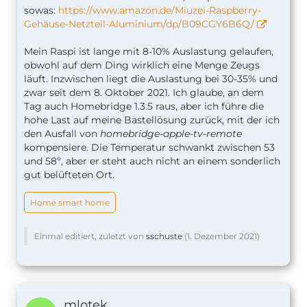
sowas:
https://www.amazon.de/Miuzei-Raspberry-
Gehäuse-Netzteil-Aluminium/dp/B09CGY6B6Q/
Mein Raspi ist lange mit 8-10% Auslastung gelaufen,
obwohl auf dem Ding wirklich eine Menge Zeugs
läuft. Inzwischen liegt die Auslastung bei 30-35% und
zwar seit dem 8. Oktober 2021. Ich glaube, an dem
Tag auch Homebridge 1.3.5 raus, aber ich führe die
hohe Last auf meine Bastellösung zurück, mit der ich
den Ausfall von
homebridge-apple-tv-remote
kompensiere. Die Temperatur schwankt zwischen 53
und 58º, aber er steht auch nicht an einem sonderlich
gut belüfteten Ort.
Home smart home
Einmal editiert, zuletzt von
sschuste
(
1. Dezember 2021
)
mlotek.