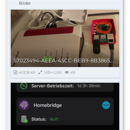
Bilder
57023494-AEEA-45CC-BEB9-8B38658DAA66_autoscaled.jpg
403,18 kB
1.615×1.200
491