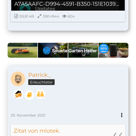
A7A5AAFC-D994-4591-B350-151E1039C004_autoscaled.jpg
59,81 kB
390×844
604
Patrick_
Erleuchteter
29. November 2021
Zitat von mlotek.