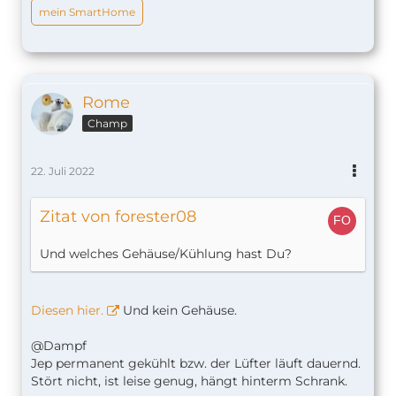
Temperaturen draußen auf max. 34 °C.
mein SmartHome
Rome
Champ
22. Juli 2022
Zitat von forester08
Und welches Gehäuse/Kühlung hast Du?
Diesen hier.
Und kein Gehäuse.
@Dampf
Jep permanent gekühlt bzw. der Lüfter läuft dauernd.
Stört nicht, ist leise genug, hängt hinterm Schrank.