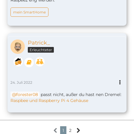
mein SmartHome
Patrick_
Erleuchteter
24. Juli 2022
forester08
passt nicht, außer du hast nen Dremel:
Raspbee und Raspberry Pi 4 Gehäuse
1
2