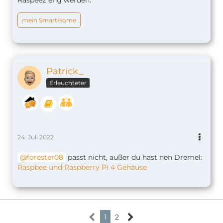
mein SmartHome
Patrick_
Erleuchteter
24. Juli 2022
forester08
passt nicht, außer du hast nen Dremel:
Raspbee und Raspberry Pi 4 Gehäuse
1
2