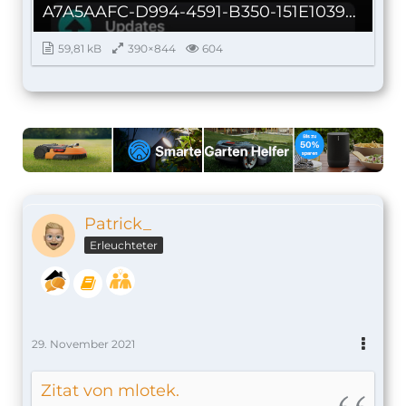
A7A5AAFC-D994-4591-B350-151E1039C004_autoscaled.jpg
59,81 kB
390×844
604
Patrick_
Erleuchteter
29. November 2021
Zitat von mlotek.