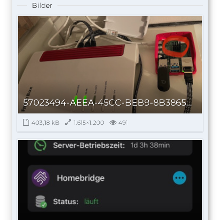
Bilder
57023494-AEEA-45CC-BEB9-8B38658DAA66_autoscaled.jpg
403,18 kB
1.615×1.200
491