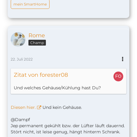
Temperaturen draußen auf max. 34 °C.
mein SmartHome
Rome
Champ
22. Juli 2022
Zitat von forester08
Und welches Gehäuse/Kühlung hast Du?
Diesen hier.
Und kein Gehäuse.
@Dampf
Jep permanent gekühlt bzw. der Lüfter läuft dauernd.
Stört nicht, ist leise genug, hängt hinterm Schrank.