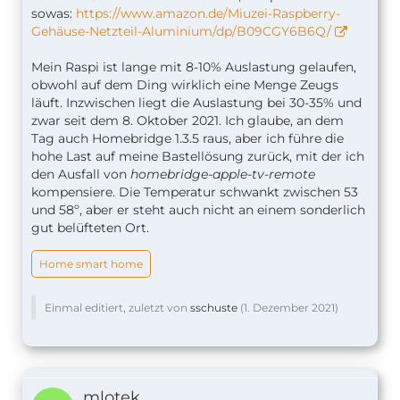
sowas:
https://www.amazon.de/Miuzei-Raspberry-
Gehäuse-Netzteil-Aluminium/dp/B09CGY6B6Q/
Mein Raspi ist lange mit 8-10% Auslastung gelaufen,
obwohl auf dem Ding wirklich eine Menge Zeugs
läuft. Inzwischen liegt die Auslastung bei 30-35% und
zwar seit dem 8. Oktober 2021. Ich glaube, an dem
Tag auch Homebridge 1.3.5 raus, aber ich führe die
hohe Last auf meine Bastellösung zurück, mit der ich
den Ausfall von
homebridge-apple-tv-remote
kompensiere. Die Temperatur schwankt zwischen 53
und 58º, aber er steht auch nicht an einem sonderlich
gut belüfteten Ort.
Home smart home
Einmal editiert, zuletzt von
sschuste
(
1. Dezember 2021
)
mlotek.