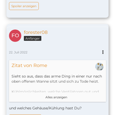
Spoiler anzeigen
forester08
Anfänger
22. Juli 2022
Zitat von Rome
Sieht so aus, dass das arme Ding in einer nur nach
oben offenen Wanne sitzt und sich zu Tode heizt.
Kühlmöglichkeiten, welche Ventilatoren gut und
leise sind wurde hier im Forum mMn an vielen
Alles anzeigen
Stellen schon öfters diskutiert.
und welches Gehäuse/Kühlung hast Du?
Mein RasPi kommt auch bei jetzigen