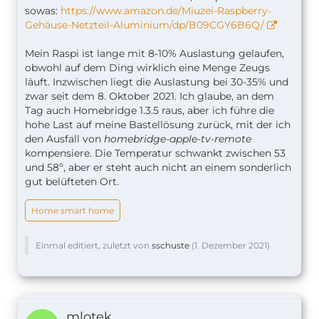
sowas:
https://www.amazon.de/Miuzei-Raspberry-
Gehäuse-Netzteil-Aluminium/dp/B09CGY6B6Q/
Mein Raspi ist lange mit 8-10% Auslastung gelaufen,
obwohl auf dem Ding wirklich eine Menge Zeugs
läuft. Inzwischen liegt die Auslastung bei 30-35% und
zwar seit dem 8. Oktober 2021. Ich glaube, an dem
Tag auch Homebridge 1.3.5 raus, aber ich führe die
hohe Last auf meine Bastellösung zurück, mit der ich
den Ausfall von
homebridge-apple-tv-remote
kompensiere. Die Temperatur schwankt zwischen 53
und 58º, aber er steht auch nicht an einem sonderlich
gut belüfteten Ort.
Home smart home
Einmal editiert, zuletzt von
sschuste
(
1. Dezember 2021
)
mlotek.