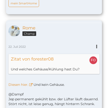
Temperaturen draußen auf max. 34 °C.
mein SmartHome
Rome
Champ
22. Juli 2022
Zitat von forester08
Und welches Gehäuse/Kühlung hast Du?
Diesen hier.
Und kein Gehäuse.
@Dampf
Jep permanent gekühlt bzw. der Lüfter läuft dauernd.
Stört nicht, ist leise genug, hängt hinterm Schrank.