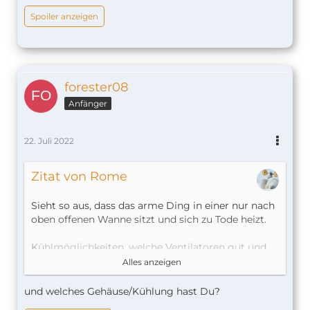
Spoiler anzeigen
forester08
Anfänger
22. Juli 2022
Zitat von Rome
Sieht so aus, dass das arme Ding in einer nur nach
oben offenen Wanne sitzt und sich zu Tode heizt.
Kühlmöglichkeiten, welche Ventilatoren gut und
leise sind wurde hier im Forum mMn an vielen
Alles anzeigen
Stellen schon öfters diskutiert.
und welches Gehäuse/Kühlung hast Du?
Mein RasPi kommt auch bei jetzigen