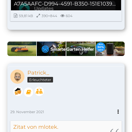
A7A5AAFC-D994-4591-B350-151E1039C004_autoscaled.jpg
59,81 kB
390×844
604
Patrick_
Erleuchteter
29. November 2021
Zitat von mlotek.