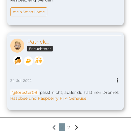
mein SmartHome
Patrick_
Erleuchteter
24. Juli 2022
forester08
passt nicht, außer du hast nen Dremel:
Raspbee und Raspberry Pi 4 Gehäuse
1
2