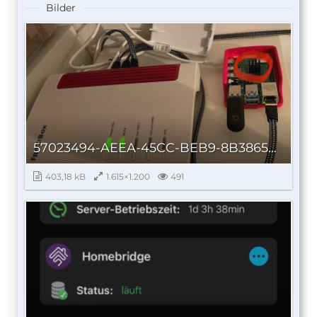
Bilder
57023494-AEEA-45CC-BEB9-8B38658DAA66_autoscaled.jpg
403,18 kB
1.615×1.200
491