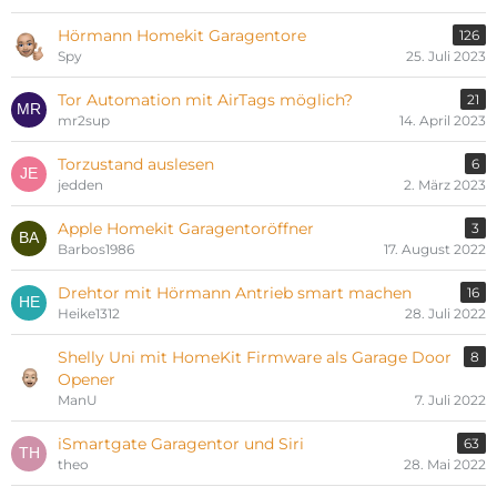
Hörmann Homekit Garagentore
126
Spy
25. Juli 2023
Tor Automation mit AirTags möglich?
21
mr2sup
14. April 2023
Torzustand auslesen
6
jedden
2. März 2023
Apple Homekit Garagentoröffner
3
Barbos1986
17. August 2022
Drehtor mit Hörmann Antrieb smart machen
16
Heike1312
28. Juli 2022
Shelly Uni mit HomeKit Firmware als Garage Door
8
Opener
ManU
7. Juli 2022
iSmartgate Garagentor und Siri
63
theo
28. Mai 2022