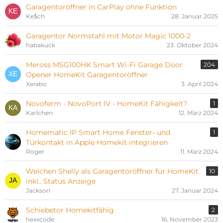
Garagentoröffner in CarPlay ohne Funktion
Ke$ch
28. Januar 2025
Garagentor Normstahl mit Motor Magic 1000-2
habakuck
23. Oktober 2024
Meross MSG100HK Smart Wi-Fi Garage Door
204
Opener HomeKit Garagentoröffner
Xerabo
3. April 2024
Novoferm - NovoPort IV - HomeKit Fähigkeit?
1
Karlchen
12. März 2024
Homematic IP Smart Home Fenster- und
1
Türkontakt in Apple Homekit integrieren
Roger
11. März 2024
Welchen Shelly als Garagentoröffner für HomeKit
10
inkl.. Status Anzeige
Jackson
27. Januar 2024
Schiebetor Homekitfähig
2
hexxcode
16. November 2023