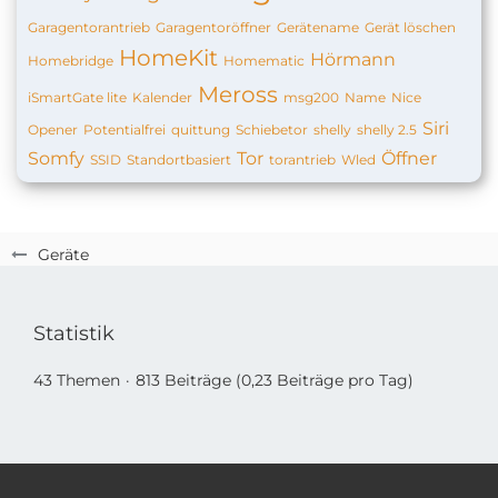
Garagentorantrieb
Garagentoröffner
Gerätename
Gerät löschen
HomeKit
Hörmann
Homebridge
Homematic
Meross
iSmartGate lite
Kalender
msg200
Name
Nice
Siri
Opener
Potentialfrei
quittung
Schiebetor
shelly
shelly 2.5
Somfy
Tor
Öffner
SSID
Standortbasiert
torantrieb
Wled
Geräte
Statistik
43 Themen
813 Beiträge (0,23 Beiträge pro Tag)