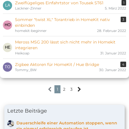
Zweiflügeliges Einfahrtstor von Tousek ST61
1
Lackner-Zinner
5. März 2022
Sommer "twist XL" Torantrieb in HomeKit nativ
3
einbinden
homekit-beginner
28. Februar 2022
Meross MSG 200 lässt sich nicht mehr in Homekit
integrieren
Heikoap
31. Januar 2022
Zigbee Aktoren für HomeKit / Hue Bridge
4
Tommy_BW
30. Januar 2022
1
2
3
Letzte Beiträge
Dauerschleife einer Automation stoppen, wenn
sie einmal erfolgreich gelaufen ist