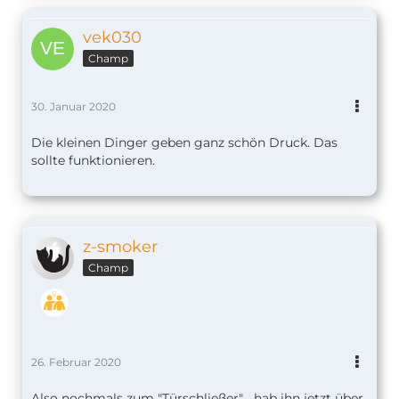
vek030
Champ
30. Januar 2020
Die kleinen Dinger geben ganz schön Druck. Das
sollte funktionieren.
z-smoker
Champ
26. Februar 2020
Also nochmals zum "Türschließer"... hab ihn jetzt über