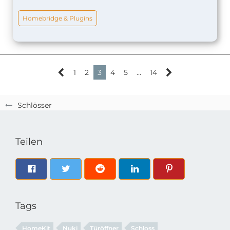
Homebridge & Plugins
1
2
3
4
5
…
14
Schlösser
Teilen
Tags
HomeKit
Nuki
Türöffner
Schloss