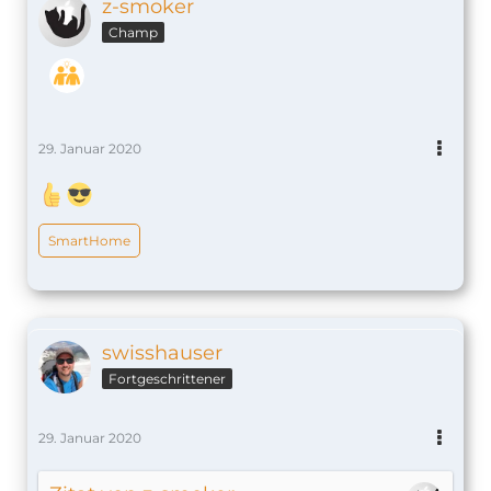
z-smoker
Champ
29. Januar 2020
SmartHome
swisshauser
Fortgeschrittener
29. Januar 2020