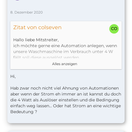
8. Dezember 2020
Zitat von colseven
Hallo liebe Mitstreiter,
ich möchte gerne eine Automation anlegen, wenn
unsere Waschmaschine im Verbrauch unter 4 W
fällt soll diese ausgelöst werden.
Verwendet wir eine EP2 von Gosund und die
Alles anzeigen
Automation habe ich mit EVE erstellt.
Hi,
Leider funktioniert diese nur wenn der Auslöser
(Strom EIN) und die Bedingung (Verbrauch unter
Hab zwar noch nicht viel Ahnung von Automationen
4W) quasi Zeitgleich ablaufen
Ich will jedoch
aber wenn der Strom eh immer an ist kannst du doch
die Steckdose immer an haben und jedes mal
die 4 Watt als Auslöser einstellen und die Bedingung
wenn der Verbrauch unter 4 Watt geht soll die
einfach weg lassen... Oder hat Strom an eine wichtige
Automation ausgelöst werden. Stehe irgendwie
Bedeutung ?
auf dem Schlauch, was kann ich hier machen?