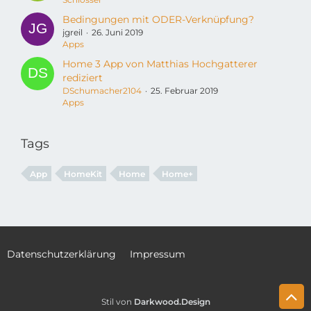
Bedingungen mit ODER-Verknüpfung?
jgreil
26. Juni 2019
Apps
Home 3 App von Matthias Hochgatterer
rediziert
DSchumacher2104
25. Februar 2019
Apps
Tags
App
HomeKit
Home
Home+
Datenschutzerklärung
Impressum
Stil von
Darkwood.Design