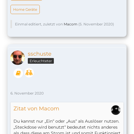
Home Geräte
Einmal editiert, zuletzt von
Macom
(
5. November 2020
)
sschuste
Erleuchteter
6. November 2020
Zitat von Macom
Du kannst nur „Ein“ oder „Aus“ als Auslöser nutzen.
„Steckdose wird benutzt“ bedeutet nichts anderes
als dass diese am Strom ist und somit Funktioniert