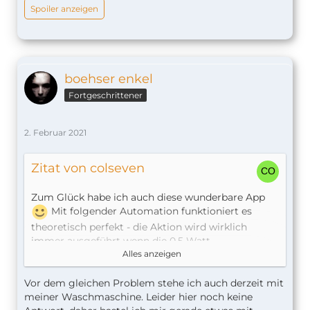
Spoiler anzeigen
boehser enkel
Fortgeschrittener
2. Februar 2021
Zitat von colseven
Zum Glück habe ich auch diese wunderbare App
Mit folgender Automation funktioniert es
theoretisch perfekt - die Aktion wird wirklich
immer ausgeführt wenn die 0,5 Watt
unterschritten werden .... leider macht meine
Alles anzeigen
hochmoderne Waschmaschine dies bei meinen
ersten beiden Probeläufen gut 20 mal - in der folge
Vor dem gleichen Problem stehe ich auch derzeit mit
habe ich natürlich 20 Benachrichtigungen das die
meiner Waschmaschine. Leider hier noch keine
Waschmaschine fertig ist.