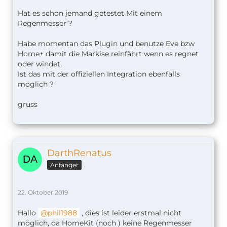
Anschließend erscheint unter HomeKit die
Luftfeuchtigkeit für den Innen- und Außenbereich,
Hat es schon jemand getestet Mit einem
die Temperatur, der CO2-Wert, die Luftqualität und
Regenmesser ?
der Batteriestand.
Interessant ist zudem ein in dem Zusammenhang
Habe momentan das Plugin und benutze Eve bzw
veröffentlichter
Blogbeitrag
von Netatmo.
Home+ damit die Markise reinfährt wenn es regnet
Demnach stattet der Hersteller bereits seit 2016
oder windet.
alle Wetterstationen mit dem MFi Chip für die
Ist das mit der offiziellen Integration ebenfalls
HomeKit Authentifizierung aus. An der
möglich ?
eigentlichen HomeKit Zertifizierung arbeitet
Netatmo jedoch erst seit Anfang des Jahres.
gruss
Netatmo Wetterstation
155,95€
DarthRenatus
Der Beitrag
Netatmo Wetterstation: HomeKit
Anfänger
Update offiziell ausgerollt
erschien zuerst auf
SmartApfel.de
.
22. Oktober 2019
Hallo
phil1988
, dies ist leider erstmal nicht
möglich, da HomeKit (noch ) keine Regenmesser