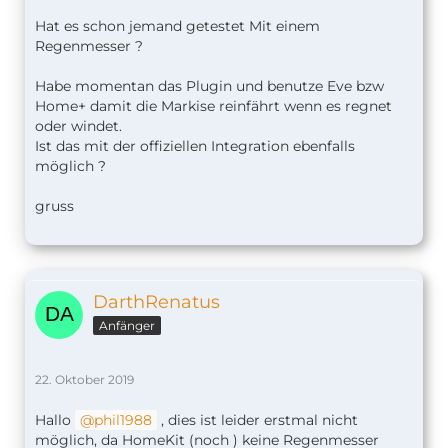
Anschließend erscheint unter HomeKit die
Luftfeuchtigkeit für den Innen- und Außenbereich,
Hat es schon jemand getestet Mit einem
die Temperatur, der CO2-Wert, die Luftqualität und
Regenmesser ?
der Batteriestand.
Interessant ist zudem ein in dem Zusammenhang
Habe momentan das Plugin und benutze Eve bzw
veröffentlichter
Blogbeitrag
von Netatmo.
Home+ damit die Markise reinfährt wenn es regnet
Demnach stattet der Hersteller bereits seit 2016
oder windet.
alle Wetterstationen mit dem MFi Chip für die
Ist das mit der offiziellen Integration ebenfalls
HomeKit Authentifizierung aus. An der
möglich ?
eigentlichen HomeKit Zertifizierung arbeitet
Netatmo jedoch erst seit Anfang des Jahres.
gruss
Netatmo Wetterstation
155,95€
DarthRenatus
Der Beitrag
Netatmo Wetterstation: HomeKit
Anfänger
Update offiziell ausgerollt
erschien zuerst auf
SmartApfel.de
.
22. Oktober 2019
Hallo
phil1988
, dies ist leider erstmal nicht
möglich, da HomeKit (noch ) keine Regenmesser