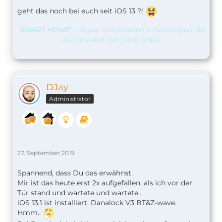
geht das noch bei euch seit iOS 13 ?!
"
SMART HOME
" = Ärger und Probleme bewältigen die
es ohne erst gar nicht gäbe
DJay
Administrator
27. September 2019
Spannend, dass Du das erwähnst.
Mir ist das heute erst 2x aufgefallen, als ich vor der
Tür stand und wartete und wartete...
iOS 13.1 ist installiert. Danalock V3 BT&Z-wave.
Hmm..