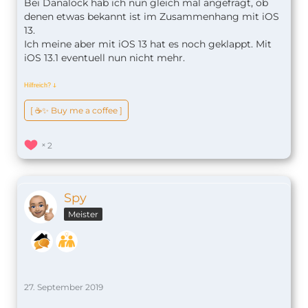
Bei Danalock hab ich nun gleich mal angefragt, ob
denen etwas bekannt ist im Zusammenhang mit iOS
13.
Ich meine aber mit iOS 13 hat es noch geklappt. Mit
iOS 13.1 eventuell nun nicht mehr.
Hilfreich?
ↆ
[ ☕️✨ Buy me a coffee ]
2
Spy
Meister
27. September 2019