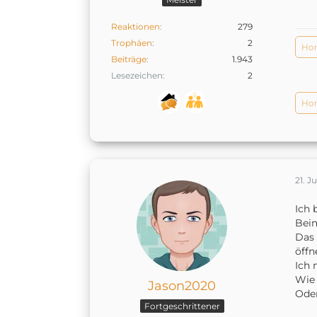
Reaktionen
279
Trophäen
2
Hom
Beiträge
1.943
Lesezeichen
2
Hom
21. J
Ich 
Beim
Das 
öffn
Ich 
Wie 
Jason2020
Oder
Fortgeschrittener