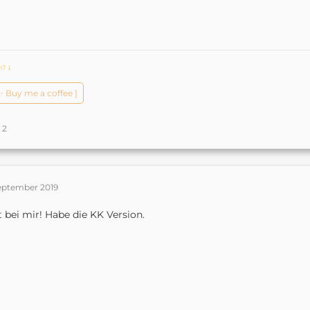
ch?
ↆ
️✨ Buy me a coffee ]
2
September 2019
 bei mir! Habe die KK Version.