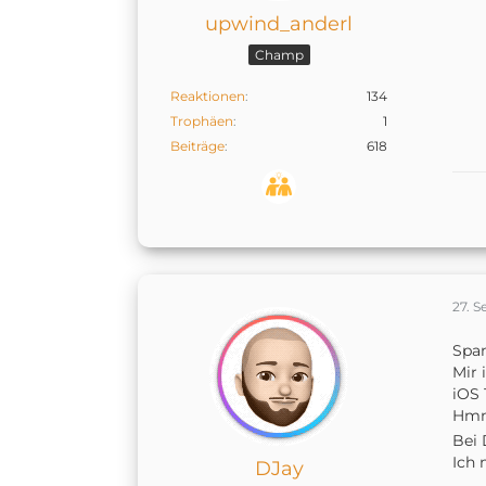
upwind_anderl
Champ
Reaktionen
134
Trophäen
1
Beiträge
618
27. 
Span
Mir 
iOS 
Hmm
Bei 
Ich 
DJay