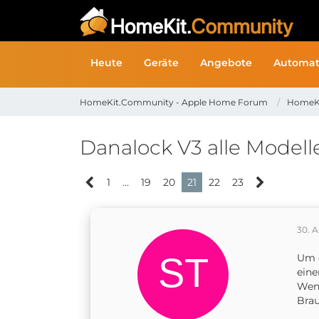
Heute
Geräte
Angebote
Automat
HomeKit.Community - Apple Home Forum
HomeK
Danalock V3 alle Modell
1
…
19
20
21
22
23
30. A
Um d
eine
Wenn
Brau