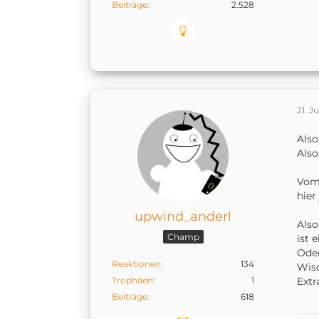
Beiträge
2.528
21. J
Also
Also
Vom 
hier
upwind_anderl
Also
Champ
ist 
Oder
Reaktionen
134
Wis
Trophäen
1
Extr
Beiträge
618