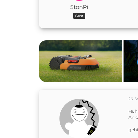
StonPi
Gast
26. 
Huh
An d
geht