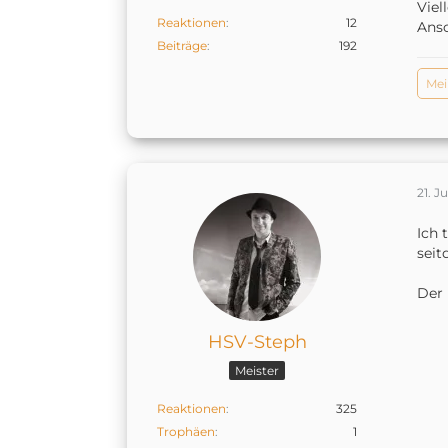
Viel
Reaktionen
12
Anso
Beiträge
192
Mei
21. J
Ich 
seit
Der 
HSV-Steph
Meister
Reaktionen
325
Trophäen
1