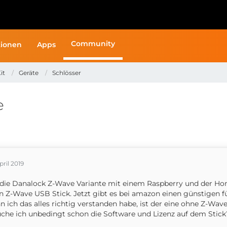
Community
ionen
Apps
it
Geräte
Schlösser
e
pril 2019
ie Danalock Z-Wave Variante mit einem Raspberry und der Homeb
n Z-Wave USB Stick. Jetzt gibt es bei amazon einen günstigen fü
 ich das alles richtig verstanden habe, ist der eine ohne Z-Wav
che ich unbedingt schon die Software und Lizenz auf dem Stick