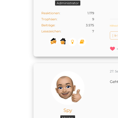
Administrator
Reaktionen
1.179
Trophäen
9
Beiträge
3.575
Hilfrei
Lesezeichen
7
[ ☕
27. 
Geht
Spy
Meister