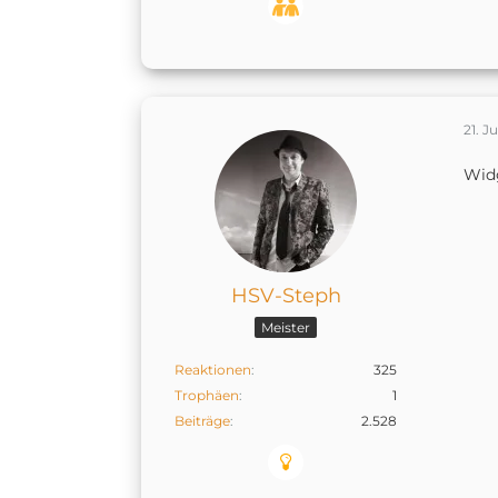
21. J
Widg
HSV-Steph
Meister
Reaktionen
325
Trophäen
1
Beiträge
2.528