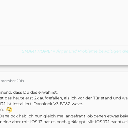
"
SMART HOME
" = Ärger und Probleme bewältigen die
September 2019
nend, dass Du das erwähnst.
ist das heute erst 2x aufgefallen, als ich vor der Tür stand und wa
13.1 ist installiert. Danalock V3 BT&Z-wave.
..
Danalock hab ich nun gleich mal angefragt, ob denen etwas be
meine aber mit iOS 13 hat es noch geklappt. Mit iOS 13.1 eventue